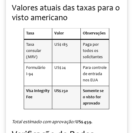
Valores atuais das taxas para o
visto americano
Taxa
Valor
Observações
Taxa
US$ 185
Paga por
consular
todos os
(MRV)
solicitantes
Formulário
US$ 24
Para controle
I‑94
de entrada
nos EUA
Visa Integrity
US$
250
Somente se
Fee
o visto for
aprovado
Total estimado com aprovação:
US$ 459.