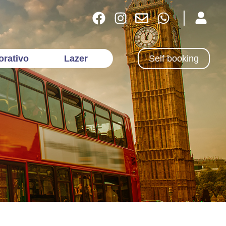
orativo
Lazer
Self booking